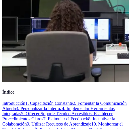
Índice
Introducción
1. Capacitación Constante
2. Fomentar la Comunicación
Abierta
3. Personalizar la Interfaz
4. Implementar Herramientas
Integradas
5. Ofrecer Soporte Técnico Accesible
6. Establecer
Procedimientos Claros
7. Estimular el Feedback
8. Incentivar la
Colaboración
9. Utilizar Recursos de Aprendizaje
10. Monitorear el