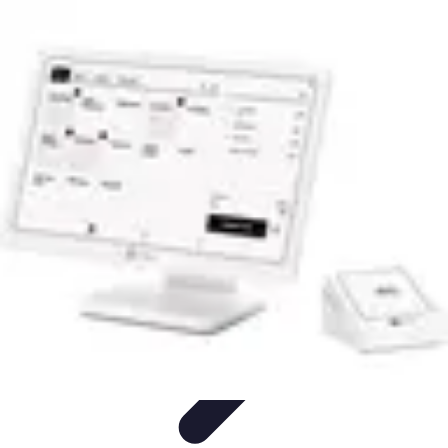
Software Fácil
Selección de Software
Optimización
Integración de Software
Guías y
Tutoriales
Guías Prácticas
Software Fácil