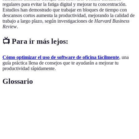
regulares para evitar la fatiga digital y mejorar tu concentración.
Estudios han demostrado que trabajar en bloques de tiempo con
descansos cortos aumenta la productividad, mejorando la calidad de
trabajo a largo plazo, según investigaciones de
Harvard Business
Review
.
📺 Para ir más lejos:
Cómo optimizar el uso de software de oficina fácilmente
, una
guía práctica llena de consejos que te ayudarán a mejorar tu
productividad rápidamente.
Glossario
Terme
Définition
Atajos de
Combinaciones de teclas que facilitan el acceso a
teclado
funciones específicas en el software.
Herramientas adicionales que se pueden añadir a
Complementos