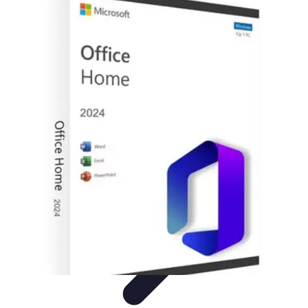
Software Fácil
Selección de Software
Optimización
Integración de Software
Guías y
Tutoriales
Guías Prácticas
Software Fácil