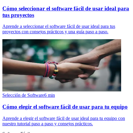
Cómo seleccionar el software fácil de usar ideal para
tus proyectos
Aprende a seleccionar el software fácil de usar ideal para tus
proyectos con consejos prácticos y una guía paso a paso.
Selección de Software
6
min
Cómo elegir el software fácil de usar para tu equipo
Aprende a elegir el software fácil de usar ideal para tu equipo con
nuestro tutorial paso a paso y consejos prácticos.