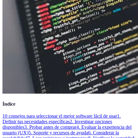
Índice
10 consejos para seleccionar el mejor software fácil de usar
1.
Definir tus necesidades específicas
2. Investigar opciones
disponibles
3. Probar antes de comprar
4. Evaluar la experiencia del
usuario (UX)
5. Soporte y recursos de ayuda
6. Considerar la