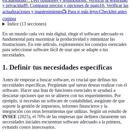
escalabilidad
7. Leer opiniones y testimonios
8. Verificar la seguridad
y privacidad
9. Comparar precios y opciones de pago
10. Verificar las
actualizaciones y mantenimiento
📺 Para ir más lejos:
Checklist antes
compra
Índice
(
13
secciones
)
En un mundo cada vez más digital, elegir el software adecuado es
fundamental para maximizar la productividad y minimizar las
frustraciones. En este artículo, exploraremos los consejos esenciales
para seleccionar software fácil de usar que se adapte a tus
necesidades.
1. Definir tus necesidades específicas
Antes de empezar a buscar software, es crucial que definas tus
necesidades específicas. Pregúntate qué tareas deseas realizar con el
software. Hacer una lista de funciones esenciales te ayudará a
descartar opciones que no se alineen con tus requerimientos. Por
ejemplo, si necesitas un software de contabilidad, asegúrate de que
soporte la gestión de impuestos, informes financieros y la
integración con otras herramientas que utilizas. Según un estudio de
INSEE
(2025), el 70% de las empresas que definen claramente sus
necesidades iniciales encuentran software adecuado a la primera,
evitando costos innecesarios.