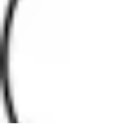
Software Fácil
Selección de Software
Optimización
Integración de Software
Guías y T
Software Fácil