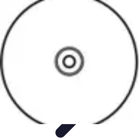
Software Fácil
Selección de Software
Optimización
Integración de Software
Guías y
Tutoriales
Guías Prácticas
Software Fácil