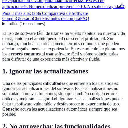
de capacitación
7. Compatibilidad incorrecta
8. Exceso de
aplicaciones
9. No personalizar preferencias
10. No solicitar ayuda
📺
Para ir más allá:
Tabla Comparativa de Software
Común
Glossario
Checklist antes de compra
FAQ
Índice
(
16
secciones
)
El uso de software fácil de usar se ha vuelto habitual en nuestra vida
diaria, tanto en el ámbito personal como en el profesional. Sin
embargo, muchos usuarios cometen errores comunes que pueden
afectar negativamente su experiencia. En este artículo, exploraremos
los
errores comunes
al usar software fácil y cómo solucionarlos
para disfrutar de una experiencia más efectiva y fluida.
1. Ignorar las actualizaciones
Una de las principales
dificultades
que enfrentan los usuarios es
ignorar las actualizaciones del software. Estas actualizaciones no
solo añaden nuevas funciones, sino que también corrigen errores
críticos y mejoran la seguridad. Ignorar estas actualizaciones puede
dejar tu software vulnerable y desfavorecer tu experiencia de uso.
Consejo
: activa las actualizaciones automáticas siempre que sea
posible.
2. No aprovechar las funcionalidades