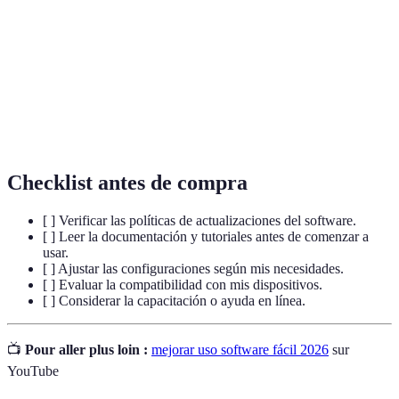
spécifiques.
User-
Se dit d’un logiciel facile à utiliser pour tout le
Friendly
monde.
Processus d'installation de nouvelles versions d’un
Mise à jour
logiciel.
Checklist antes de compra
[ ] Verificar las políticas de actualizaciones del software.
[ ] Leer la documentación y tutoriales antes de comenzar a
usar.
[ ] Ajustar las configuraciones según mis necesidades.
[ ] Evaluar la compatibilidad con mis dispositivos.
[ ] Considerar la capacitación o ayuda en línea.
📺
Pour aller plus loin :
mejorar uso software fácil 2026
sur
YouTube