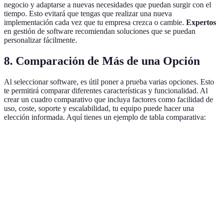
negocio y adaptarse a nuevas necesidades que puedan surgir con el
tiempo. Esto evitará que tengas que realizar una nueva
implementación cada vez que tu empresa crezca o cambie.
Expertos
en gestión de software recomiendan soluciones que se puedan
personalizar fácilmente.
8. Comparación de Más de una Opción
Al seleccionar software, es útil poner a prueba varias opciones. Esto
te permitirá comparar diferentes características y funcionalidad. Al
crear un cuadro comparativo que incluya factores como facilidad de
uso, coste, soporte y escalabilidad, tu equipo puede hacer una
elección informada. Aquí tienes un ejemplo de tabla comparativa:
Criterio
Opción A
Opción B
Opción C
Verdict
Facilidad de
Opción
Muy fácil
Fácil
Moderado
uso
A
Opción
Coste
Bajo
Medio
Alto
A