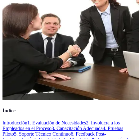
Índice
Introducción
1. Evaluación de Necesidades
2. Involucra a los
Empleados en el Proceso
3. Capacitación Adecuada
4. Pruebas
Piloto
5. Soporte Técnico Continuo
6. Feedback Post-