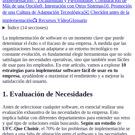
Implementación
7. Escalabilidad y Flexibilidad
8. Comparación de
Más de una Opción
9. Integración con Otros Sistemas
10. Promoción
de una Cultura de Adaptación Tecnológica
✉️ Checklist antes de la
implementación
📺 Recursos Vídeo
Glossario
Índice
(
14
secciones
)
La implementación de software es un momento clave que puede
determinar el éxito o el fracaso de una empresa. A medida que las
organizaciones buscan adaptarse a un entorno tecnológico en
constante evolución, es fundamental elegir herramientas que no solo
satisfagan las necesidades operativas, sino que también sean fáciles
de usar para los empleados. En este artículo, vamos a explorar
10
estrategias para implementar software fácil de usar en tu
empresa
, ayudándote a maximizar el rendimiento y a mejorar la
satisfacción del usuario.
1. Evaluación de Necesidades
Antes de seleccionar cualquier software, es esencial realizar una
evaluación exhaustiva de las necesidades de tu empresa. Esto
implica hablar con diferentes departamentos para entender sus retos
y qué tipo de soluciones están buscando.
Según un estudio
de
UFC-Que Choisir
, el 70% de los problemas de implementación se
deben a una falta de alineación entre el software y las necesidades