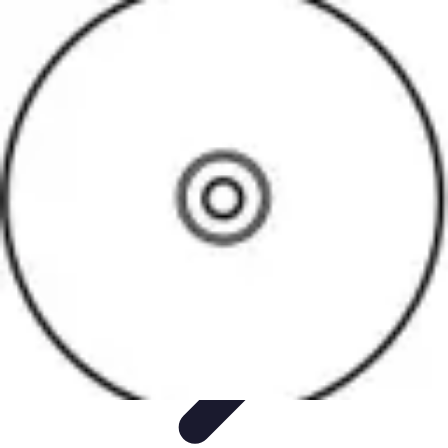
Software Fácil
Selección de Software
Optimización
Integración de Software
Guías y
Tutoriales
Guías Prácticas
Software Fácil