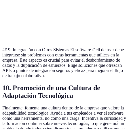
Soporte
Horario
Opción
24/7
Limitado
técnico
laboral
A
Opción
Escalabilidad
Alta
Media
Baja
A
## 9. Integración con Otros Sistemas El software fácil de usar debe
integrarse sin problemas con otras herramientas que utilices en la
empresa. Este aspecto es crucial para evitar el desbordamiento de
datos y la duplicación de esfuerzos. Elige soluciones que ofrezcan
APIs o puntos de integración seguros y eficaz para mejorar el flujo
de trabajo colaborativo.
10. Promoción de una Cultura de
Adaptación Tecnológica
Finalmente, fomenta una cultura dentro de la empresa que valore la
adaptabilidad tecnológica. Ayuda a tus empleados a ver el software
como una herramienta, no como una carga. Incentiva la curiosidad y
la formación continua sobre nuevas tecnologías, lo que generará un
ambiente donde todos estén dispuestos a aprender y a utilizar nuevas