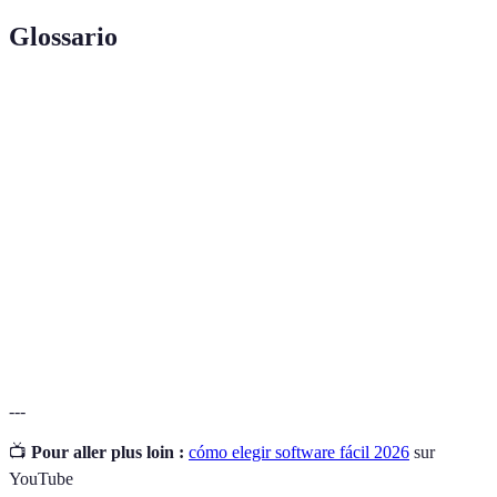
Glossario
Terme
Définition
Proceso de integración de un software en un
Implementación
sistema
Facilidad de
Cuán fácil es para los usuarios interactuar con
uso
el software
Proceso de formación para asegurar el correcto
Capacitación
uso del software
---
📺
Pour aller plus loin :
cómo elegir software fácil 2026
sur
YouTube