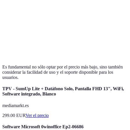
Software
Facilidad de uso
Costo
Soporte Técnico
Opción A
Alta
Bajo
24/7
Opción B
Media
Medio
Horario Laboral
Opción C
Baja
Alto
Limitado
Es fundamental no sólo optar por el precio más bajo, sino también
considerar la facilidad de uso y el soporte disponible para los
usuarios.
TPV - SumUp Lite + Datáfono Solo, Pantalla FHD 13", WiFi,
Software integrado, Blanco
mediamarkt.es
299.00
EUR
Ver el precio
Software Microsoft 0winoffice Ep2-06686