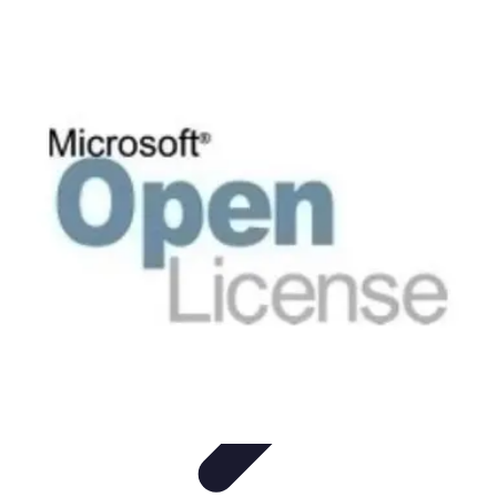
Software Fácil
Selección de Software
Optimización
Integración de Software
Guías y
Tutoriales
Guías Prácticas
Software Fácil