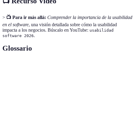
📺 Recurso Video
>
📺 Para ir más allá:
Comprender la importancia de la usabilidad
en el software
, una visión detallada sobre cómo la usabilidad
impacta a los negocios. Búscalo en YouTube:
usabilidad
.
software 2026
Glossario
Terme
Définition
La facilidad con que los usuarios pueden aprender y
Usabilidad
utilizar un software.
Conjunto de programas que permiten realizar tareas
Software
específicas en ordenadores.
Comentarios y opiniones sobre un producto o
Feedback
servicio, fundamentales para mejorar la experiencia
de usuario.