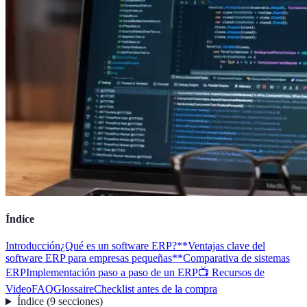
Índice
Introducción
¿Qué es un software ERP?
**Ventajas clave del
software ERP para empresas pequeñas**
Comparativa de sistemas
ERP
Implementación paso a paso de un ERP
📺 Recursos de
Video
FAQ
Glossaire
Checklist antes de la compra
Índice
(
9
secciones
)