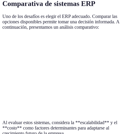
Comparativa de sistemas ERP
Uno de los desafíos es elegir el ERP adecuado. Comparar las
opciones disponibles permite tomar una decisión informada. A
continuación, presentamos un análisis comparativo:
Característica
Opción A: SAP Business One
Opción B: Odoo
Escalabilidad
Alta
Media
Costo
Alto
Bajo
Facilidad de
Media
Alta
uso
Soporte
Global
Comunitario
Al evaluar estos sistemas, considera la **escalabilidad** y el
**costo** como factores determinantes para adaptarse al
crecimiento futuro de la empresa.