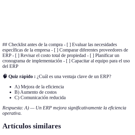
Capacidad de un sistema para crecer y manejar
Escalabilidad
un uso creciente
Proceso de reunir toda la información de
Centralización
distintas áreas en un sistema unificado
## Checklist antes de la compra - [ ] Evaluar las necesidades
específicas de la empresa - [ ] Comparar diferentes proveedores de
ERP - [ ] Revisar el costo total de propiedad - [ ] Planificar un
cronograma de implementación - [ ] Capacitar al equipo para el uso
del ERP
🧠 Quiz rápido :
¿Cuál es una ventaja clave de un ERP?
A) Mejora de la eficiencia
B) Aumento de costos
C) Comunicación reducida
Respuesta: A) — Un ERP mejora significativamente la eficiencia
operativa.
Artículos similares