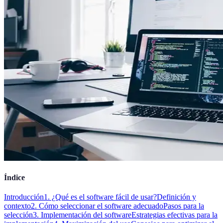
Índice
Introducción
1. ¿Qué es el software fácil de usar?
Definición y
contexto
2. Cómo seleccionar el software adecuado
Pasos para la
selección
3. Implementación del software
Estrategias efectivas para la