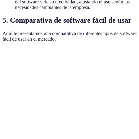
del software y de su efectividad, ajustando el uso según las
necesidades cambiantes de la empresa.
5. Comparativa de software fácil de usar
Aquí te presentamos una comparativa de diferentes tipos de software
fácil de usar en el mercado.
Software
Característica principal
Ventaja
Desventaj
Software
Fácil de
Funciones
Interfaz intuitiva
A
configurar
limitadas
Fácil
Software
Puede ser
Buena atención al cliente
asistencia
B
costoso
técnica
Se adapta a
Software
Curva de
Integraciones amplias
diversas
C
aprendizaje
plataformas