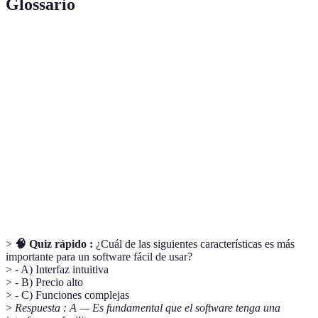
Glossario
Terme
Définition
Software fácil
Programas diseñados para ser intuitivos y
de usar
accesibles para todos los usuarios.
Proceso de vincular diferentes herramientas de
Integración
software para mejorar la funcionalidad.
Uso de tecnología para realizar tareas sin
Automatización
intervención humana.
>
🧠 Quiz rápido :
¿Cuál de las siguientes características es más
importante para un software fácil de usar?
> - A) Interfaz intuitiva
> - B) Precio alto
> - C) Funciones complejas
>
Respuesta : A — Es fundamental que el software tenga una