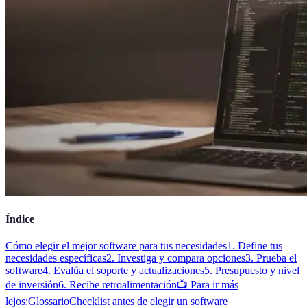
Índice
Cómo elegir el mejor software para tus necesidades
1. Define tus
necesidades específicas
2. Investiga y compara opciones
3. Prueba el
software
4. Evalúa el soporte y actualizaciones
5. Presupuesto y nivel
de inversión
6. Recibe retroalimentación
📺 Para ir más
lejos:
Glossario
Checklist antes de elegir un software