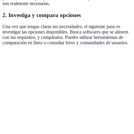
son realmente necesarias.
2. Investiga y compara opciones
Una vez que tengas claras tus necesidades, el siguiente paso es
investigar las opciones disponibles. Busca softwares que se alineen
con tus requisitos, y compáralos. Puedes utilizar herramientas de
comparación en línea o consultar foros y comunidades de usuarios.
Software
Funciones Clave
Precio Mensual
Valoración d
Software
Gestión de
15€
4.2/5
A
tareas, Reportes
Gestión de
Software
tareas,
20€
4.5/5
B
Calendario,
Integración
Software
Reportes,
10€
3.8/5
C
Presupuestos