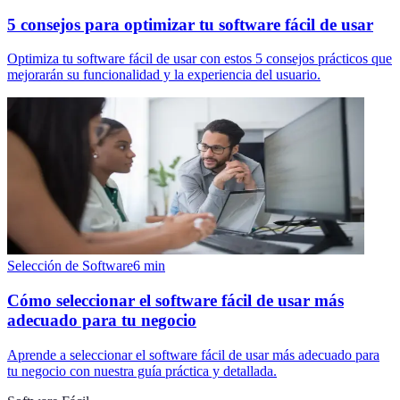
5 consejos para optimizar tu software fácil de usar
Optimiza tu software fácil de usar con estos 5 consejos prácticos que
mejorarán su funcionalidad y la experiencia del usuario.
Selección de Software
6
min
Cómo seleccionar el software fácil de usar más
adecuado para tu negocio
Aprende a seleccionar el software fácil de usar más adecuado para
tu negocio con nuestra guía práctica y detallada.