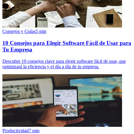
Consejos y Guías
5
min
10 Consejos para Elegir Software Fácil de Usar para
Tu Empresa
Descubre 10 consejos clave para elegir software fácil de usar, que
optimizará la eficiencia y el día a día de tu empresa.
Productividad
7
min