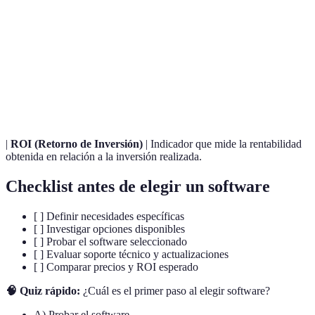
Conjunto de programas y funciones que permiten
Software
realizar tareas específicas en un dispositivo.
Capacidad del software para trabajar con otros
Integración
sistemas o aplicaciones de manera conjunta.
|
ROI (Retorno de Inversión)
| Indicador que mide la rentabilidad
obtenida en relación a la inversión realizada.
Checklist antes de elegir un software
[ ] Definir necesidades específicas
[ ] Investigar opciones disponibles
[ ] Probar el software seleccionado
[ ] Evaluar soporte técnico y actualizaciones
[ ] Comparar precios y ROI esperado
🧠 Quiz rápido:
¿Cuál es el primer paso al elegir software?
A) Probar el software