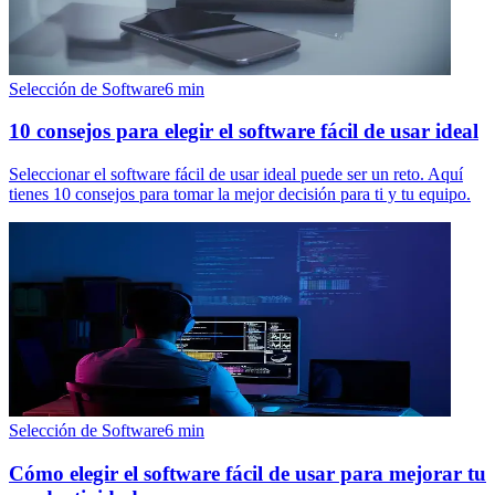
Selección de Software
6
min
10 consejos para elegir el software fácil de usar ideal
Seleccionar el software fácil de usar ideal puede ser un reto. Aquí
tienes 10 consejos para tomar la mejor decisión para ti y tu equipo.
Selección de Software
6
min
Cómo elegir el software fácil de usar para mejorar tu