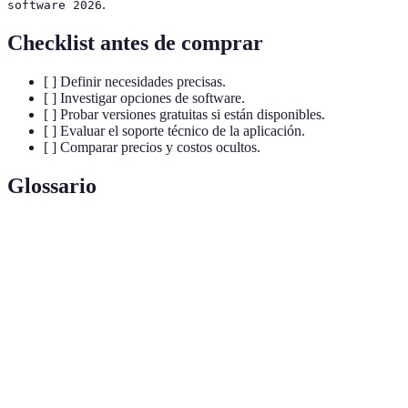
.
software 2026
Checklist antes de comprar
[ ] Definir necesidades precisas.
[ ] Investigar opciones de software.
[ ] Probar versiones gratuitas si están disponibles.
[ ] Evaluar el soporte técnico de la aplicación.
[ ] Comparar precios y costos ocultos.
Glossario
Terme
Définition
Conjunto de programas y aplicaciones que permiten
Software
realizar tareas específicas en un ordenador o
dispositivos móviles.
Permiso otorgado para usar un software, que puede ser
Licencia
de tipo gratuito o de pago.