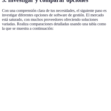
Con una comprensión clara de tus necesidades, el siguiente paso es
investigar diferentes opciones de software de gestión. El mercado
está saturado, con muchos proveedores ofreciendo soluciones
variadas. Realiza comparaciones detalladas usando una tabla como
la que se muestra a continuación:
Software
Funcionalidades
Precio Estimado
Evaluación 
Gestión de
Opción A
proyectos y
€30/mes
4.5/5
clientes
Enfoque en
Opción B
contabilidad y
€50/mes
4.2/5
finanzas
Herramienta
Opción C
integral para
€45/mes
4.8/5
pymes