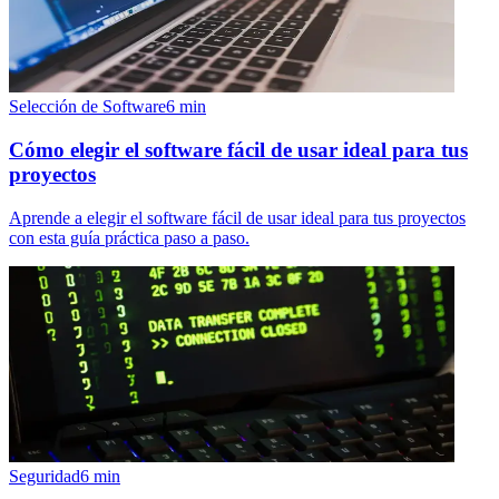
Selección de Software
6
min
Cómo elegir el software fácil de usar ideal para tus
proyectos
Aprende a elegir el software fácil de usar ideal para tus proyectos
con esta guía práctica paso a paso.
Seguridad
6
min