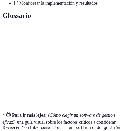
[ ] Monitorear la implementación y resultados
Glossario
Terme
Définition
Software de
Herramienta que permite organizar y optimizar
gestión
procesos empresariales.
Capacidad de un software para adaptarse a un
Escalabilidad
aumento de demandas.
Soporte
Asistencia proporcionada por el proveedor para
técnico
resolver problemas.
>
📺 Para ir más lejos:
[Cómo elegir un software de gestión
eficaz]
, una guía visual sobre los factores críticos a considerar.
Revisa en YouTube:
cómo elegir un software de gestión