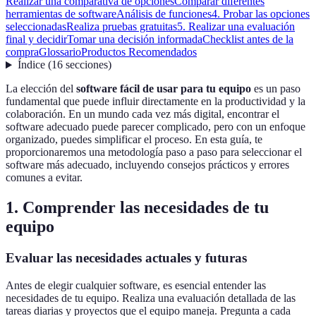
Realizar una comparativa de opciones
Comparar diferentes
herramientas de software
Análisis de funciones
4. Probar las opciones
seleccionadas
Realiza pruebas gratuitas
5. Realizar una evaluación
final y decidir
Tomar una decisión informada
Checklist antes de la
compra
Glossario
Productos Recomendados
Índice
(
16
secciones
)
La elección del
software fácil de usar para tu equipo
es un paso
fundamental que puede influir directamente en la productividad y la
colaboración. En un mundo cada vez más digital, encontrar el
software adecuado puede parecer complicado, pero con un enfoque
organizado, puedes simplificar el proceso. En esta guía, te
proporcionaremos una metodología paso a paso para seleccionar el
software más adecuado, incluyendo consejos prácticos y errores
comunes a evitar.
1. Comprender las necesidades de tu
equipo
Evaluar las necesidades actuales y futuras
Antes de elegir cualquier software, es esencial entender las
necesidades de tu equipo. Realiza una evaluación detallada de las
tareas diarias y proyectos que el equipo maneja. Pregunta a cada