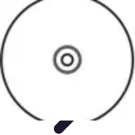
Software Fácil
Selección de Software
Optimización
Integración de Software
Guías y
Tutoriales
Guías Prácticas
Software Fácil