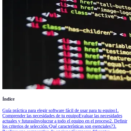
Índice
Guía práctica para elegir software fácil de usar para tu equipo
1.
Comprender las necesidades de tu equipo
Evaluar las necesidades
actuales y futuras
Involucrar a todo el equipo en el proceso
2. Definir
los criterios de selección
¿Qué características son esenciales?
3.