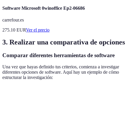
Software Microsoft 0winoffice Ep2-06686
carrefour.es
275.10
EUR
Ver el precio
3. Realizar una comparativa de opciones
Comparar diferentes herramientas de software
Una vez que hayas definido tus criterios, comienza a investigar
diferentes opciones de software. Aquí hay un ejemplo de cómo
estructurar la investigación:
Características
Software A
Software B
Software C
Interfaz intuitiva
Sí
Sí
No
Soporte para
No
Sí
Sí
móvil