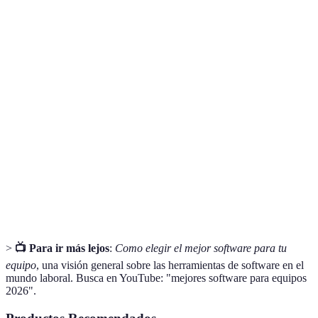
Terme
Définition
Interfaz
Diseño que facilita la navegación y el uso del software
intuitiva
para el usuario.
Prueba
Periodo en el cual el usuario puede utilizar el software
gratuita
sin coste.
Herramienta de planificación estratégica que evalúa
Análisis
fortalezas, debilidades, oportunidades y amenazas de
FODA
un proyecto o negocio.
>
📺 Para ir más lejos
:
Como elegir el mejor software para tu
equipo
, una visión general sobre las herramientas de software en el
mundo laboral. Busca en YouTube: "mejores software para equipos
2026".