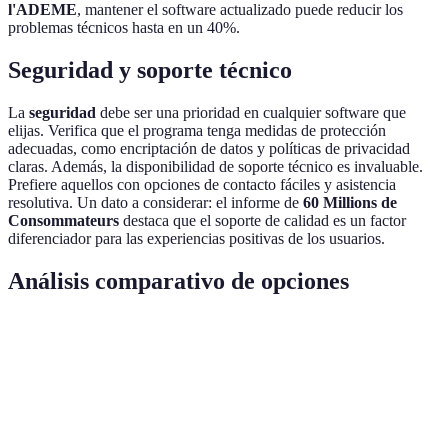
l'ADEME
, mantener el software actualizado puede reducir los
problemas técnicos hasta en un 40%.
Seguridad y soporte técnico
La
seguridad
debe ser una prioridad en cualquier software que
elijas. Verifica que el programa tenga medidas de protección
adecuadas, como encriptación de datos y políticas de privacidad
claras. Además, la disponibilidad de soporte técnico es invaluable.
Prefiere aquellos con opciones de contacto fáciles y asistencia
resolutiva. Un dato a considerar: el informe de
60 Millions de
Consommateurs
destaca que el soporte de calidad es un factor
diferenciador para las experiencias positivas de los usuarios.
Análisis comparativo de opciones
Critério
Opción A
Opción B
Opción C
Vered
Facilidad de
Opció
Alta
Media
Baja
uso
ganad