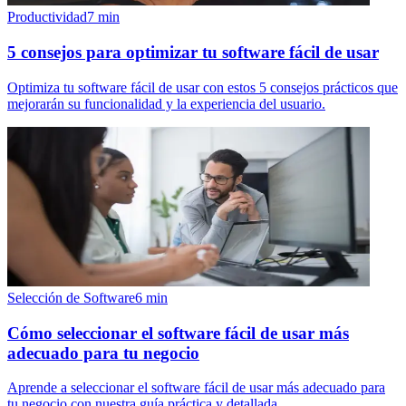
Productividad
7
min
5 consejos para optimizar tu software fácil de usar
Optimiza tu software fácil de usar con estos 5 consejos prácticos que
mejorarán su funcionalidad y la experiencia del usuario.
Selección de Software
6
min
Cómo seleccionar el software fácil de usar más
adecuado para tu negocio
Aprende a seleccionar el software fácil de usar más adecuado para
tu negocio con nuestra guía práctica y detallada.