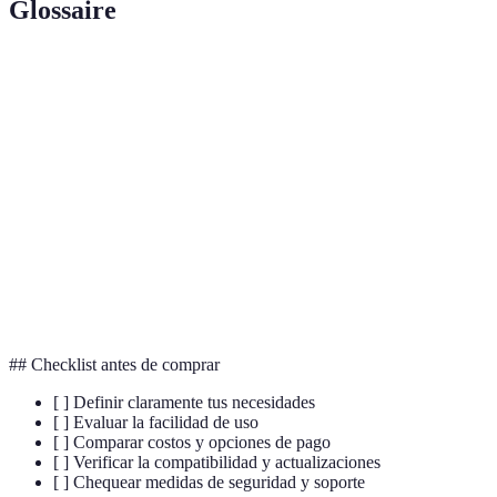
Glossaire
Terme
Définition
La pantalla y controles con los que los usuarios
Interfaz
interactúan el software.
Capacidad del software para funcionar en
Compatibilidad
diferentes sistemas operativos.
Mejoras que mantienen el software eficiente y
Actualizaciones
seguro.
## Checklist antes de comprar
[ ] Definir claramente tus necesidades
[ ] Evaluar la facilidad de uso
[ ] Comparar costos y opciones de pago
[ ] Verificar la compatibilidad y actualizaciones
[ ] Chequear medidas de seguridad y soporte