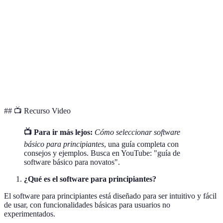
Opció
Costo
$
$$
$$$
ganad
Opció
Actualizaciones
Frecuente
Escasas
Moderada
ganad
Opció
Compatibilidad
Alta
Media
Baja
ganad
## 📺 Recurso Video
📺 Para ir más lejos:
Cómo seleccionar software
básico para principiantes
, una guía completa con
consejos y ejemplos. Busca en YouTube: "guía de
software básico para novatos".
¿Qué es el software para principiantes?
El software para principiantes está diseñado para ser intuitivo y fácil
de usar, con funcionalidades básicas para usuarios no
experimentados.