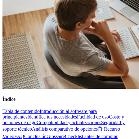
Índice
Tabla de contenido
Introducción al software para
principiantes
Identifica tus necesidades
Facilidad de uso
Costo y
opciones de pago
Compatibilidad y actualizaciones
Seguridad y
soporte técnico
Análisis comparativo de opciones
📺 Recurso
Video
FAQ
Conclusión
Glossaire
Checklist antes de comprar