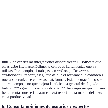
Trello
12€
Gestión de proyectos
14 
Asana
10€
Tareas + Comunicación
30 
Comunicación +
Slack
8€
14 
Integraciones
ClickUp
9€
Gestión versátil
14 
### 5. **Verifica las integraciones disponibles** El software que
elijas debe integrarse fácilmente con otras herramientas que ya
utilizas. Por ejemplo, si trabajas con **Google Drive** o
**Microsoft Office**, asegúrate de que el software que consideres
pueda sincronizarse con estas plataformas. Esta integración no solo
ahorra tiempo, sino que mejora la eficiencia general del flujo de
trabajo. **Según una encuesta de 2025**, las empresas que utilizan
herramientas que se integran entre sí reportan una mejora del 40%
en la productividad.
6.
Consulta opiniones de usuarios y expertos