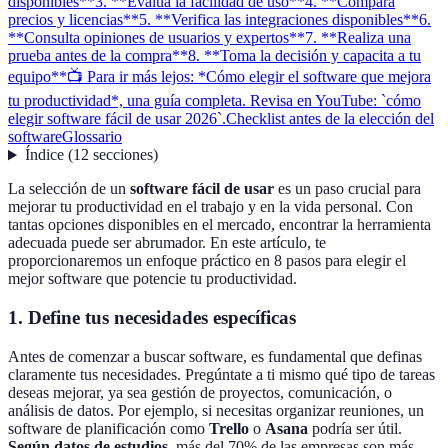
disponibles**
3. **Evalúa la facilidad de uso**
4. **Compara
precios y licencias**
5. **Verifica las integraciones disponibles**
6.
**Consulta opiniones de usuarios y expertos**
7. **Realiza una
prueba antes de la compra**
8. **Toma la decisión y capacita a tu
equipo**
📺 Para ir más lejos: *Cómo elegir el software que mejora
tu productividad*, una guía completa. Revisa en YouTube: `cómo
elegir software fácil de usar 2026`.
Checklist antes de la elección del
software
Glossario
Índice
(
12
secciones
)
La selección de un
software fácil de usar
es un paso crucial para
mejorar tu productividad en el trabajo y en la vida personal. Con
tantas opciones disponibles en el mercado, encontrar la herramienta
adecuada puede ser abrumador. En este artículo, te
proporcionaremos un enfoque práctico en 8 pasos para elegir el
mejor software que potencie tu productividad.
1.
Define tus necesidades específicas
Antes de comenzar a buscar software, es fundamental que definas
claramente tus necesidades. Pregúntate a ti mismo qué tipo de tareas
deseas mejorar, ya sea gestión de proyectos, comunicación, o
análisis de datos. Por ejemplo, si necesitas organizar reuniones, un
software de planificación como
Trello
o
Asana
podría ser útil.
Según datos de estudios
, más del 70% de las empresas son más