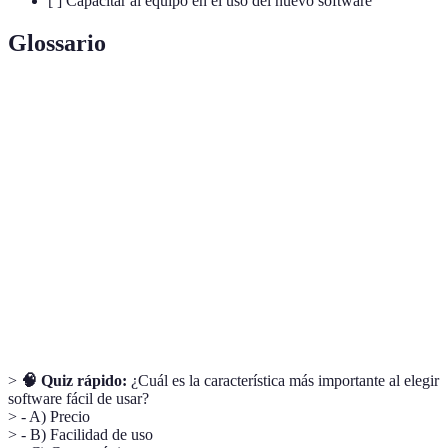
[ ] Capacitar al equipo en el uso del nuevo software
Glossario
Terme
Definición
Software
Herramienta que presenta una interfaz intuitiva,
fácil de usar
facilitando la interacción del usuario.
Capacidad de un software de conectarse con otras
Integraciones
herramientas para mejorar su funcionalidad.
Prueba
Opción que permite usar el software sin costo por
gratuita
un periodo limitado para evaluar su utilidad.
>
🧠 Quiz rápido:
¿Cuál es la característica más importante al elegir
software fácil de usar?
> - A) Precio
> - B) Facilidad de uso