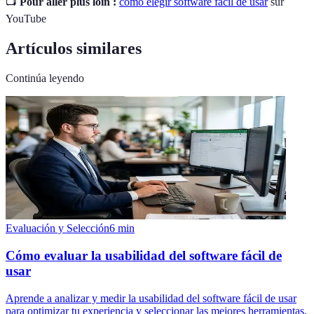
📺
Pour aller plus loin :
cómo elegir software fácil de usar
sur
YouTube
Artículos similares
Continúa leyendo
Evaluación y Selección
6
min
Cómo evaluar la usabilidad del software fácil de
usar
Aprende a analizar y medir la usabilidad del software fácil de usar
para optimizar tu experiencia y seleccionar las mejores herramientas.