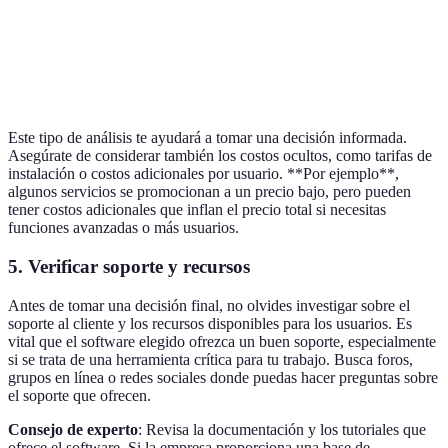
Opc
Funciones
Integración
Integración
y C 
No
extras
API
API
más
func
Este tipo de análisis te ayudará a tomar una decisión informada.
Asegúrate de considerar también los costos ocultos, como tarifas de
instalación o costos adicionales por usuario. **Por ejemplo**,
algunos servicios se promocionan a un precio bajo, pero pueden
tener costos adicionales que inflan el precio total si necesitas
funciones avanzadas o más usuarios.
5. Verificar soporte y recursos
Antes de tomar una decisión final, no olvides investigar sobre el
soporte al cliente y los recursos disponibles para los usuarios. Es
vital que el software elegido ofrezca un buen soporte, especialmente
si se trata de una herramienta crítica para tu trabajo. Busca foros,
grupos en línea o redes sociales donde puedas hacer preguntas sobre
el soporte que ofrecen.
Consejo de experto
: Revisa la documentación y los tutoriales que
ofrece el software. Si la empresa proporciona una base de