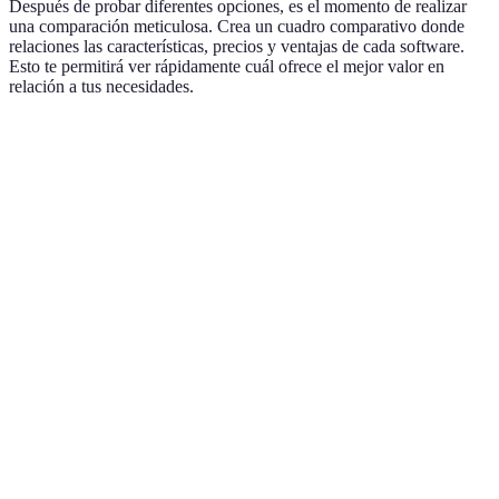
Después de probar diferentes opciones, es el momento de realizar
una comparación meticulosa. Crea un cuadro comparativo donde
relaciones las características, precios y ventajas de cada software.
Esto te permitirá ver rápidamente cuál ofrece el mejor valor en
relación a tus necesidades.
Característica
Opción A
Opción B
Opción C
Vere
Opc
Facilidad de
Alta
Media
Alta
y C 
uso
buen
Opc
Precio
$20
$15
$30
es l
mensual
eco
Opc
Soporte al
Solo por
Chat en
tien
24/7
cliente
email
vivo
mej
sopo