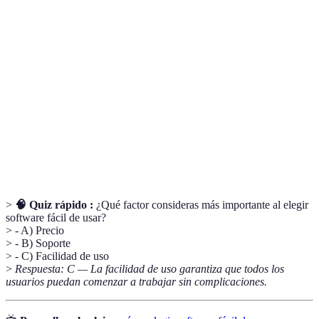
Conjunto de programas que permiten realizar
Software
tareas en un ordenador o dispositivo.
Interfaz de
Diseño visual a través del cual el usuario
usuario
interactúa con un software.
Capacidad de un software para manejar un
Escalabilidad
crecimiento de usuarios o funciones sin perder
rendimiento.
>
🧠 Quiz rápido :
¿Qué factor consideras más importante al elegir
software fácil de usar?
> - A) Precio
> - B) Soporte
> - C) Facilidad de uso
>
Respuesta: C — La facilidad de uso garantiza que todos los
usuarios puedan comenzar a trabajar sin complicaciones.