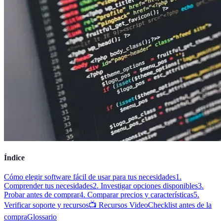
Índice
Cómo elegir software fácil de usar para tus necesidades
1.
Comprender tus necesidades
2. Investigar opciones disponibles
3.
Probar antes de comprar
4. Comparar precios y características
5.
Verificar soporte y recursos
📺 Recursos Video
Checklist antes de la
compra
Glossario