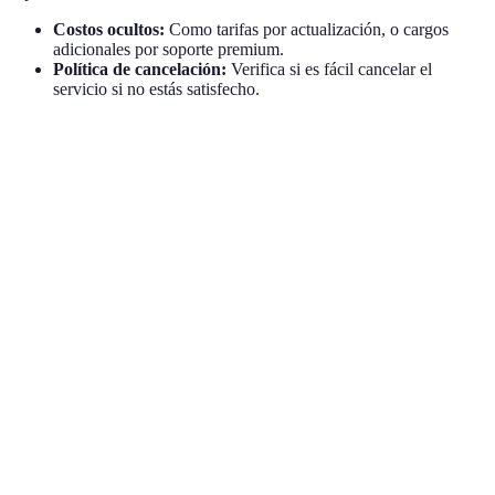
Costos ocultos:
Como tarifas por actualización, o cargos
adicionales por soporte premium.
Política de cancelación:
Verifica si es fácil cancelar el
servicio si no estás satisfecho.
Característica
Software A
Software B
Software C
Interfaz de
A
Intuitiva
Compleja
Moderada
usuario
Precio mensual
15 €
10 €
25 €
a
A
Soporte
Excelente
Moderado
Pobre
e
técnico
s
A
Compatibilidad
Móvil y PC
Solo PC
Solo Móvil