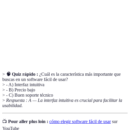
usuario (UI)
interacción entre el usuario y el sistema.
La capacidad del software para funcionar
Compatibilidad
adecuadamente en diferentes dispositivos y
sistemas operativos.
Asistencia proporcionada para resolver
Soporte técnico
problemas o responder preguntas relacionadas
con el software.
>
🧠 Quiz rápido :
¿Cuál es la característica más importante que
buscas en un software fácil de usar?
> - A) Interfaz intuitiva
> - B) Precio bajo
> - C) Buen soporte técnico
>
Respuesta : A — La interfaz intuitiva es crucial para facilitar la
usabilidad.
📺
Pour aller plus loin :
cómo elegir software fácil de usar
sur
YouTube