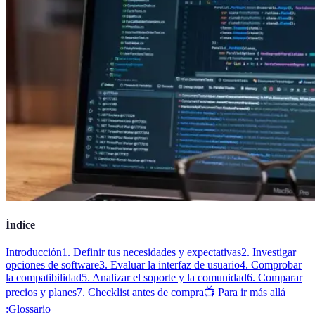
Índice
Introducción
1. Definir tus necesidades y expectativas
2. Investigar
opciones de software
3. Evaluar la interfaz de usuario
4. Comprobar
la compatibilidad
5. Analizar el soporte y la comunidad
6. Comparar
precios y planes
7. Checklist antes de compra
📺 Para ir más allá
:
Glossario