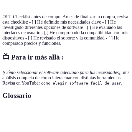
v
## 7. Checklist antes de compra Antes de finalizar tu compra, revisa
esta checklist: - [ ] He definido mis necesidades clave - [ ] He
investigado diferentes opciones de software - [ ] He evaluado las
interfaces de usuario - [ ] He comprobado la compatibilidad con mis
dispositivos - [ ] He revisado el soporte y la comunidad - [ ] He
comparado precios y funciones.
📺 Para ir más allá :
[Cómo seleccionar el software adecuado para tus necesidades]
, una
análisis completa de cómo interactuar con distintas herramientas.
Revisa en YouTube:
.
cómo elegir software fácil de usar
Glossario
Terme
Définition
Interfaz de
La parte del software que permite la