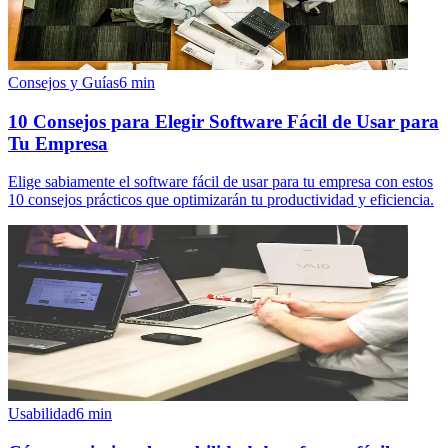
Consejos y Guías
6
min
10 Consejos para Elegir Software Fácil de Usar para
Tu Empresa
Elige sabiamente el software fácil de usar para tu empresa con estos
10 consejos prácticos que optimizarán tu productividad y eficiencia.
Usabilidad
6
min