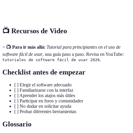
Opc
Costo
Gratuito
$20/mes
$0
gra
📺 Recursos de Video
>
📺 Para ir más allá:
Tutorial para principiantes en el uso de
software fácil de usar
, una guía paso a paso. Revisa en YouTube:
.
tutoriales de software fácil de usar 2026
Checklist antes de empezar
[ ] Elegir el software adecuado
[ ] Familiarizarse con la interfaz
[ ] Aprender los atajos más útiles
[ ] Participar en foros y comunidades
[ ] No dudar en solicitar ayuda
[ ] Probar diferentes herramientas
Glossario