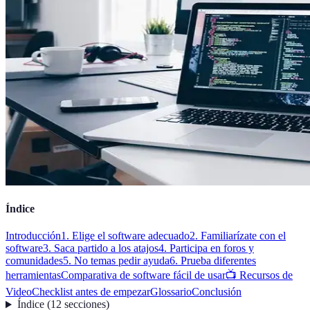
Índice
Introducción
1. Elige el software adecuado
2. Familiarízate con el
software
3. Saca partido a los atajos
4. Participa en foros y
comunidades
5. No temas pedir ayuda
6. Prueba diferentes
herramientas
Comparativa de software fácil de usar
📺 Recursos de
Video
Checklist antes de empezar
Glossario
Conclusión
Índice
(
12
secciones
)