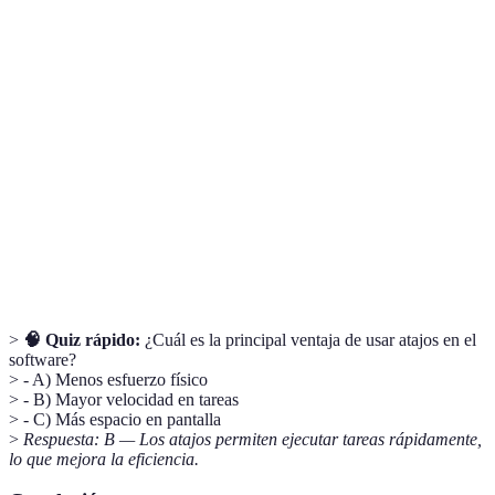
Terme
Définition
Conjunto de programas informáticos diseñados para
Software
realizar tareas específicas.
Medio que permite la interacción entre el usuario y el
Interfaz
software.
Combinación de teclas que permite ejecutar acciones
Atajo
rápidamente.
>
🧠 Quiz rápido:
¿Cuál es la principal ventaja de usar atajos en el
software?
> - A) Menos esfuerzo físico
> - B) Mayor velocidad en tareas
> - C) Más espacio en pantalla
>
Respuesta: B — Los atajos permiten ejecutar tareas rápidamente,
lo que mejora la eficiencia.