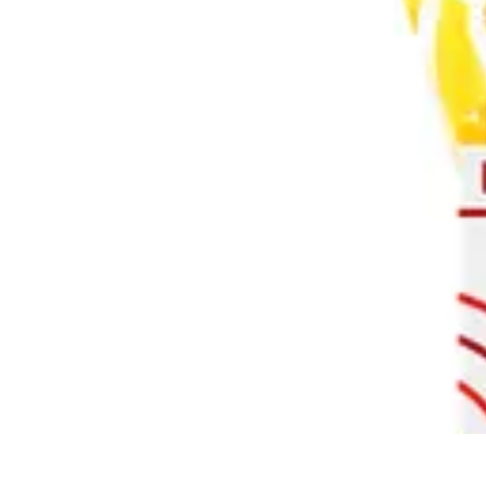
Software Fácil
Selección de Software
Optimización
Integración de Software
Guías y T
Software Fácil