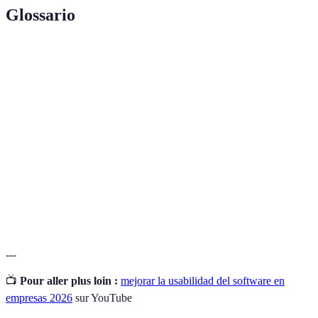
Glossario
Terme
Définition
Facilidad con la que los usuarios pueden usar
Usabilidad
un software para lograr sus objetivos.
Interfaz de
Conjunto de elementos visuales con los que los
Usuario (UI)
usuarios interactúan en un software.
Experiencia del
Impresión general que un usuario tiene al
Usuario (UX)
interactuar con un producto o servicio.
---
📺
Pour aller plus loin :
mejorar la usabilidad del software en
empresas 2026
sur YouTube