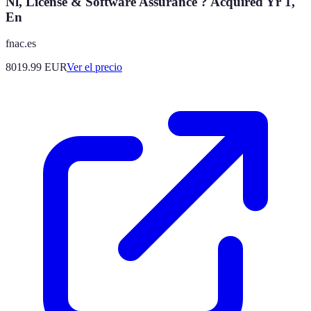
Nl, License & Software Assurance ? Acquired Yr 1,
En
fnac.es
8019.99
EUR
Ver el precio