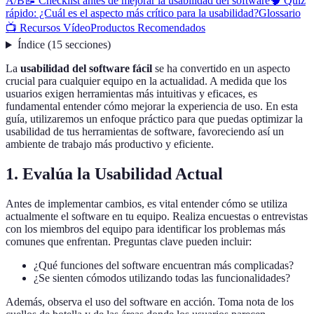
A/B
📝 Checklist antes de mejorar la usabilidad del software
🧠 Quiz
rápido: ¿Cuál es el aspecto más crítico para la usabilidad?
Glossario
📺 Recursos Vídeo
Productos Recomendados
Índice
(
15
secciones
)
La
usabilidad del software fácil
se ha convertido en un aspecto
crucial para cualquier equipo en la actualidad. A medida que los
usuarios exigen herramientas más intuitivas y eficaces, es
fundamental entender cómo mejorar la experiencia de uso. En esta
guía, utilizaremos un enfoque práctico para que puedas optimizar la
usabilidad de tus herramientas de software, favoreciendo así un
ambiente de trabajo más productivo y eficiente.
1. Evalúa la Usabilidad Actual
Antes de implementar cambios, es vital entender cómo se utiliza
actualmente el software en tu equipo. Realiza encuestas o entrevistas
con los miembros del equipo para identificar los problemas más
comunes que enfrentan. Preguntas clave pueden incluir:
¿Qué funciones del software encuentran más complicadas?
¿Se sienten cómodos utilizando todas las funcionalidades?
Además, observa el uso del software en acción. Toma nota de los