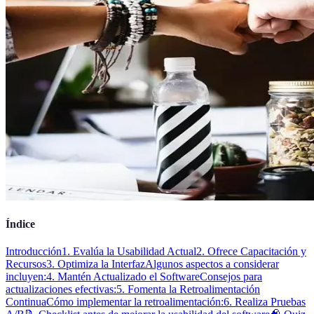
Índice
Introducción
1. Evalúa la Usabilidad Actual
2. Ofrece Capacitación y
Recursos
3. Optimiza la Interfaz
Algunos aspectos a considerar
incluyen:
4. Mantén Actualizado el Software
Consejos para
actualizaciones efectivas:
5. Fomenta la Retroalimentación
Continua
Cómo implementar la retroalimentación:
6. Realiza Pruebas