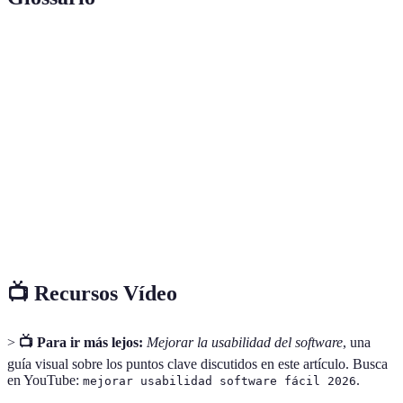
Terme
Définition
Capacidad de un software para ser utilizado
Usabilidad
de manera efectiva por sus usuarios.
Interfaz de
La parte visual y funcional a través de la
usuario
cual un usuario interactúa con el software.
Información proporcionada por los usuarios
Retroalimentación
sobre sus experiencias con el software.
📺 Recursos Vídeo
>
📺 Para ir más lejos:
Mejorar la usabilidad del software
, una
guía visual sobre los puntos clave discutidos en este artículo. Busca
en YouTube:
.
mejorar usabilidad software fácil 2026