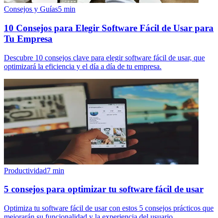
Consejos y Guías
5
min
10 Consejos para Elegir Software Fácil de Usar para
Tu Empresa
Descubre 10 consejos clave para elegir software fácil de usar, que
optimizará la eficiencia y el día a día de tu empresa.
Productividad
7
min
5 consejos para optimizar tu software fácil de usar
Optimiza tu software fácil de usar con estos 5 consejos prácticos que
mejorarán su funcionalidad y la experiencia del usuario.