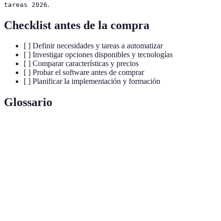
.
tareas 2026
Checklist antes de la compra
[ ] Definir necesidades y tareas a automatizar
[ ] Investigar opciones disponibles y tecnologías
[ ] Comparar características y precios
[ ] Probar el software antes de comprar
[ ] Planificar la implementación y formación
Glossario
Término
Definición
Automatización de Procesos Robóticos, tecnología
RPA
para automatizar tareas repetitivas.
Capacidad del software para funcionar con otras
Integración
herramientas o aplicaciones.