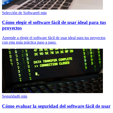
Selección de Software
6
min
Cómo elegir el software fácil de usar ideal para tus
proyectos
Aprende a elegir el software fácil de usar ideal para tus proyectos
con esta guía práctica paso a paso.
Seguridad
6
min
Cómo evaluar la seguridad del software fácil de usar