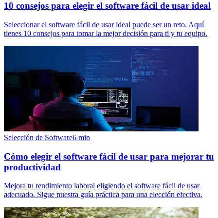
10 consejos para elegir el software fácil de usar ideal
Seleccionar el software fácil de usar ideal puede ser un reto. Aquí
tienes 10 consejos para tomar la mejor decisión para ti y tu equipo.
Selección de Software
6
min
Cómo elegir el software fácil de usar para mejorar tu
productividad
Mejora tu rendimiento laboral eligiendo el software fácil de usar
adecuado. Sigue nuestra guía práctica para una elección efectiva.