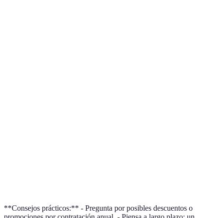
Criterio
Opción A
Opción B
Opción C
Veredic
Opción 
Precio inicial
500€
300€
700€
es más
asequibl
Soporte
No
Opción 
Incluido
50€/mes
técnico
incluido
es mejor
Opción 
Escalabilidad
Alta
Baja
Media
es la má
flexible
Opción 
Costo de
100€/año
200€/año
50€/año
es la má
actualización
barata
**Consejos prácticos:** - Pregunta por posibles descuentos o
promociones por contratación anual. - Piensa a largo plazo: un