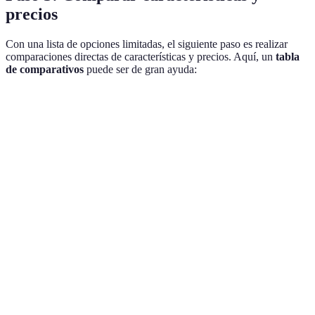
precios
Con una lista de opciones limitadas, el siguiente paso es realizar
comparaciones directas de características y precios. Aquí, un
tabla
de comparativos
puede ser de gran ayuda:
Característica
Software A
Software B
Software C
Precio
20€
30€
25€
mensual
Gestión de
Sí
Sí
No
tareas
Zapier,
Asana,
Google
Integraciones
Slack
Mailchimp
Drive
Soporte 24/7
Sí
No
Sí