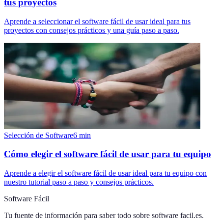
tus proyectos
Aprende a seleccionar el software fácil de usar ideal para tus
proyectos con consejos prácticos y una guía paso a paso.
Selección de Software
6
min
Cómo elegir el software fácil de usar para tu equipo
Aprende a elegir el software fácil de usar ideal para tu equipo con
nuestro tutorial paso a paso y consejos prácticos.
Software Fácil
Tu fuente de información para saber todo sobre
software facil.es
.