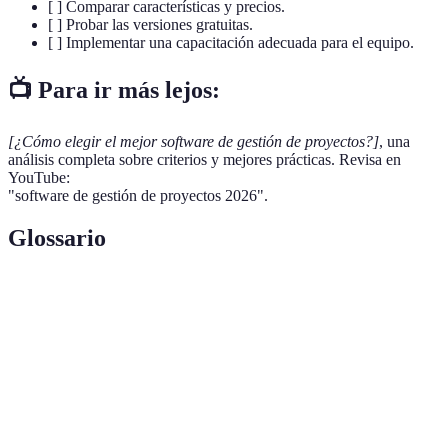
[ ] Comparar características y precios.
[ ] Probar las versiones gratuitas.
[ ] Implementar una capacitación adecuada para el equipo.
📺 Para ir más lejos:
[¿Cómo elegir el mejor software de gestión de proyectos?]
, una
análisis completa sobre criterios y mejores prácticas. Revisa en
YouTube:
"software de gestión de proyectos 2026".
Glossario
Terme
Définition
Gestión de
Proceso de planificar, ejecutar y finalizar tareas o
Proyectos
proyectos para alcanzar objetivos.
Capacidad de conectar un software con otras
Integración
aplicaciones para mejorar su funcionalidad.