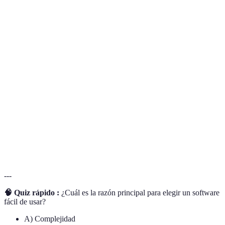
Terme
Définition
Versión
Una versión de prueba del software que permite a
demo
los usuarios evaluar su funcionamiento.
Interfaz de
La presentación visual del software y cómo los
usuario
usuarios interactúan con él.
Un modelo de pago que permite a los usuarios
Suscripción
acceder al software durante un periodo
determinado.
---
🧠 Quiz rápido :
¿Cuál es la razón principal para elegir un software
fácil de usar?
A) Complejidad