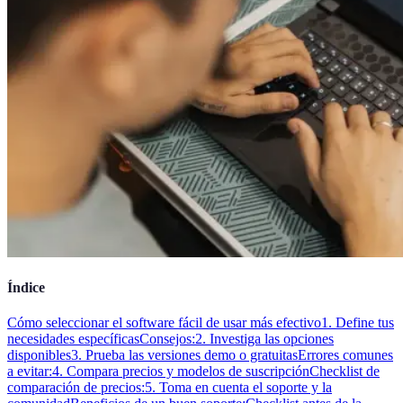
Índice
Cómo seleccionar el software fácil de usar más efectivo
1. Define tus
necesidades específicas
Consejos:
2. Investiga las opciones
disponibles
3. Prueba las versiones demo o gratuitas
Errores comunes
a evitar:
4. Compara precios y modelos de suscripción
Checklist de
comparación de precios:
5. Toma en cuenta el soporte y la