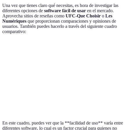
Una vez que tienes claro qué necesitas, es hora de investigar las
diferentes opciones de
software fácil de usar
en el mercado.
Aprovecha sitios de reseñas como
UFC-Que Choisir
o
Les
Numériques
que proporcionan comparaciones y opiniones de
usuarios. También puedes hacerlo a través del siguiente cuadro
comparativo:
Software
Características Clave
Precio (mensual)
Facili
Software
Gestión de proyectos,
10 €
★★★
A
chats
Software
Contabilidad, reportes
20 €
★★★
B
Software
CRM, gestión de
15 €
★★★
C
ventas
En este cuadro, puedes ver que la **facilidad de uso** varía entre
diferentes software, lo cual es un factor crucial para quienes no