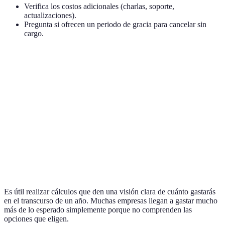
Verifica los costos adicionales (charlas, soporte,
actualizaciones).
Pregunta si ofrecen un periodo de gracia para cancelar sin
cargo.
Opción
Plan Mensual
Plan Anual
Precio Total por Añ
Software
10 €
100 €
120 €
A
Software
20 €
200 €
240 €
B
Software
15 €
150 €
180 €
C
Es útil realizar cálculos que den una visión clara de cuánto gastarás
en el transcurso de un año. Muchas empresas llegan a gastar mucho
más de lo esperado simplemente porque no comprenden las
opciones que eligen.