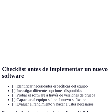
Terme
Définition
Interfaz de
Diseño de los elementos con los que interactúa
usuario
un usuario en el software.
Curva de
Tiempo que toma aprender a utilizar una
aprendizaje
herramienta o software.
Medida de eficiencia en el trabajo o producción
Productividad
en un periodo de tiempo.
Checklist antes de implementar un nuevo
software
[ ] Identificar necesidades específicas del equipo
[ ] Investigar diferentes opciones disponibles
[ ] Probar el software a través de versiones de prueba
[ ] Capacitar al equipo sobre el nuevo software
[ ] Evaluar el rendimiento y hacer ajustes necesarios