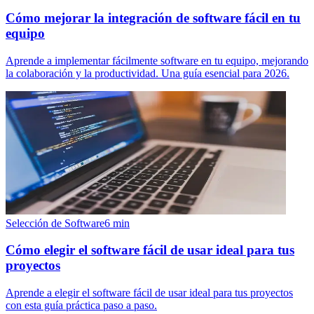
Cómo mejorar la integración de software fácil en tu
equipo
Aprende a implementar fácilmente software en tu equipo, mejorando
la colaboración y la productividad. Una guía esencial para 2026.
Selección de Software
6
min
Cómo elegir el software fácil de usar ideal para tus
proyectos
Aprende a elegir el software fácil de usar ideal para tus proyectos
con esta guía práctica paso a paso.