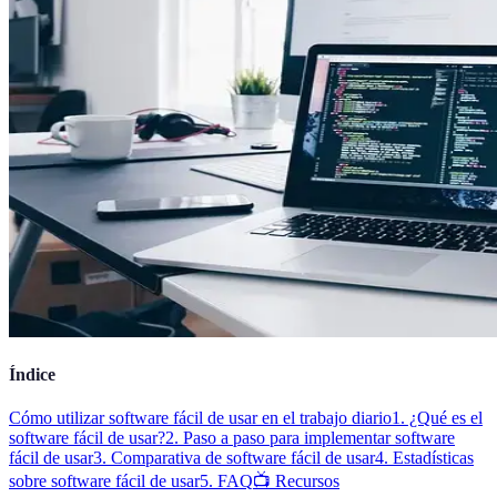
Índice
Cómo utilizar software fácil de usar en el trabajo diario
1. ¿Qué es el
software fácil de usar?
2. Paso a paso para implementar software
fácil de usar
3. Comparativa de software fácil de usar
4. Estadísticas
sobre software fácil de usar
5. FAQ
📺 Recursos