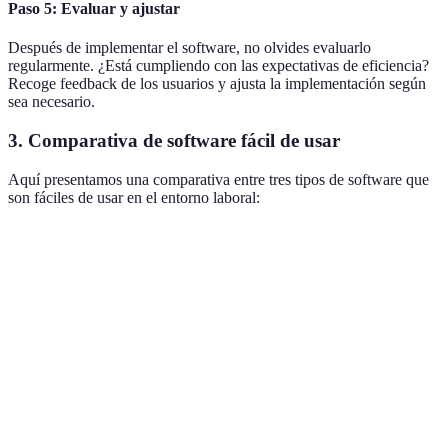
Paso 5: Evaluar y ajustar
Después de implementar el software, no olvides evaluarlo
regularmente. ¿Está cumpliendo con las expectativas de eficiencia?
Recoge feedback de los usuarios y ajusta la implementación según
sea necesario.
3. Comparativa de software fácil de usar
Aquí presentamos una comparativa entre tres tipos de software que
son fáciles de usar en el entorno laboral:
Criterio
Opción A
Opción B
Opción C
Veredic
Facilidad de
Opción 
Alta
Media
Alta
uso
y C
Precio
20€
15€
10€
Opción 
(mensual)
Soporte al
Solo
Opción 
24/7
24/7