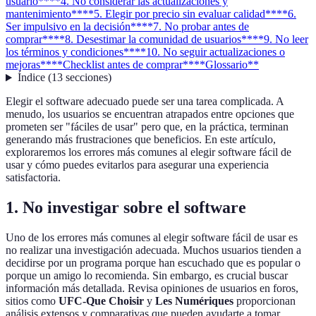
usuario**
**4. No considerar las actualizaciones y
mantenimiento**
**5. Elegir por precio sin evaluar calidad**
**6.
Ser impulsivo en la decisión**
**7. No probar antes de
comprar**
**8. Desestimar la comunidad de usuarios**
**9. No leer
los términos y condiciones**
**10. No seguir actualizaciones o
mejoras**
**Checklist antes de comprar**
**Glossario**
Índice
(
13
secciones
)
Elegir el software adecuado puede ser una tarea complicada. A
menudo, los usuarios se encuentran atrapados entre opciones que
prometen ser "fáciles de usar" pero que, en la práctica, terminan
generando más frustraciones que beneficios. En este artículo,
exploraremos los errores más comunes al elegir software fácil de
usar y cómo puedes evitarlos para asegurar una experiencia
satisfactoria.
1. No investigar sobre el software
Uno de los errores más comunes al elegir software fácil de usar es
no realizar una investigación adecuada. Muchos usuarios tienden a
decidirse por un programa porque han escuchado que es popular o
porque un amigo lo recomienda. Sin embargo, es crucial buscar
información más detallada. Revisa opiniones de usuarios en foros,
sitios como
UFC-Que Choisir
y
Les Numériques
proporcionan
análisis extensos y comparativas que pueden ayudarte a tomar