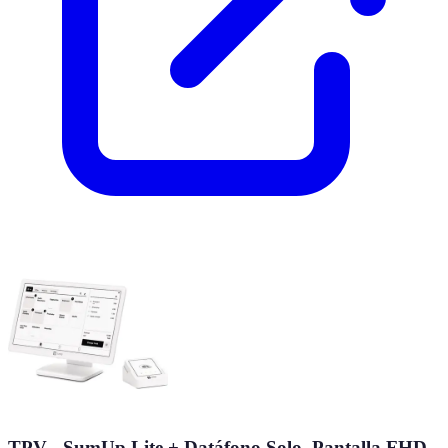
TPV - SumUp Lite + Datáfono Solo, Pantalla FHD