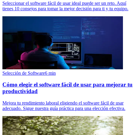
Seleccionar el software fácil de usar ideal puede ser un reto. Aquí
tienes 10 consejos para tomar la mejor decisión para ti y tu equipo.
Selección de Software
6
min
Cómo elegir el software fácil de usar para mejorar tu
productividad
Mejora tu rendimiento laboral eligiendo el software fácil de usar
adecuado. Sigue nuestra guía práctica para una elección efectiva.