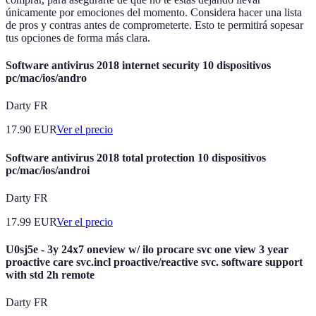
únicamente por emociones del momento. Considera hacer una lista
de pros y contras antes de comprometerte. Esto te permitirá sopesar
tus opciones de forma más clara.
Software antivirus 2018 internet security 10 dispositivos
pc/mac/ios/andro
Darty FR
17.90
EUR
Ver el precio
Software antivirus 2018 total protection 10 dispositivos
pc/mac/ios/androi
Darty FR
17.99
EUR
Ver el precio
U0sj5e - 3y 24x7 oneview w/ ilo procare svc one view 3 year
proactive care svc.incl proactive/reactive svc. software support
with std 2h remote
Darty FR