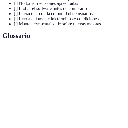
[ ] No tomar decisiones apresuradas
[ ] Probar el software antes de comprarlo
[ ] Interactuar con la comunidad de usuarios
[ ] Leer atentamente los términos y condiciones
[ ] Mantenerse actualizado sobre nuevas mejoras
Glossario
Terme
Définition
Ensemble de programmes informatiques qui
Software
permettent d'exécuter des tâches sur un ordinateur.
Support
Service visant à aider les utilisateurs à résoudre des
Technique
problèmes techniques rencontrés avec un logiciel.
Mises à
Améliorations apportées à un logiciel pour corriger
jour
des bugs ou ajouter des fonctionnalités.