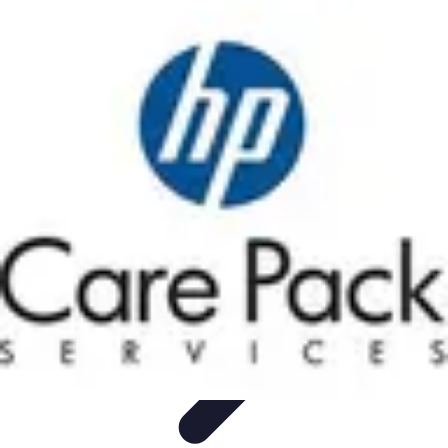
Software Fácil
Selección de Software
Optimización
Integración de Software
Guías y
Tutoriales
Guías Prácticas
Software Fácil