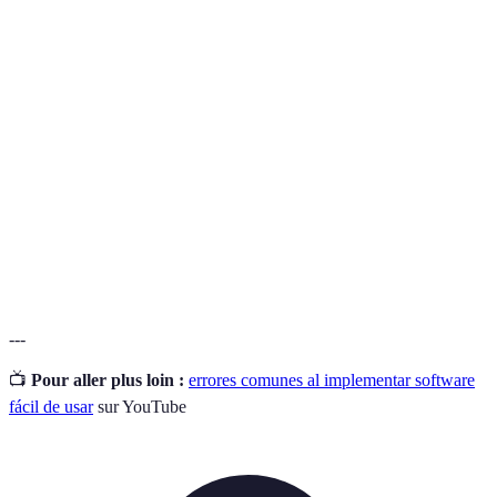
Terme
Définition
Software fácil
Aplicaciones diseñadas con una interfaz
de usar
intuitiva que mejora la experiencia del usuario.
Integración de
Proceso de conectar diferentes sistemas de
sistemas
software para trabajar conjuntamente.
Estrategia documentada que guía el proceso de
Plan de
adoptar nuevas tecnologías en una
implementación
organización.
---
📺
Pour aller plus loin :
errores comunes al implementar software
fácil de usar
sur YouTube