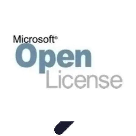
Software Fácil
Selección de Software
Optimización
Integración de Software
Guías y
Tutoriales
Guías Prácticas
Software Fácil