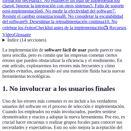
formación necesaria
3. No establecer un plan de implementación
claro
4. Ignorar la integración con otros sistemas
5. Falta de soporte
post-implementación
6. No medir la efectividad del software
7.
Resistir el cambio organizacional
8. No considerar la escalabilidad
del software
9. Desestimar la retroalimentación continua
10. No
celebrar los éxitos
Checklist antes de la implementación
📺 Recursos
Vídeo
Glossaire
Índice
(
14
secciones
)
La implementación de
software fácil de usar
puede parecer una
tarea sencilla, pero es común que las empresas cometan ciertos
errores que pueden obstaculizar la eficiencia y el rendimiento. En
este artículo, exploraremos los errores más frecuentes y cómo
puedes evitarlos, asegurando así una transición fluida hacia nuevas
herramientas tecnológicas.
1. No involucrar a los usuarios finales
Uno de los errores más comunes es no incluir a los verdaderos
usuarios del software en el proceso de selección e implementación.
Cuando los empleados no están involucrados, pueden sentirse
desmotivados y reacios a adoptar la nueva herramienta. Por eso, es
crucial hacer encuestas o realizar grupos focales para conocer sus
necesidades y expectativas. Esto no solo mejora la aceptación del