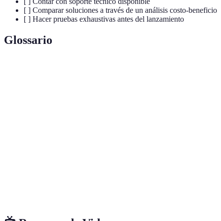
[ ] Contar con soporte técnico disponible
[ ] Comparar soluciones a través de un análisis costo-beneficio
[ ] Hacer pruebas exhaustivas antes del lanzamiento
Glossario
Terme
Définition
Se refiere a programas informáticos que cuentan
Software
con una interfaz intuitiva y accesible para los
fácil de usar
usuarios.
Proceso de instrucción que permite a los usuarios
Capacitación
adquirir conocimientos y habilidades en el uso de
un software.
Opiniones o comentarios proporcionados por los
Feedback
usuarios sobre una experiencia de uso.