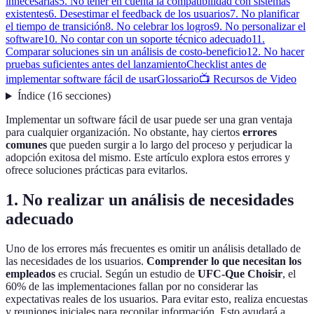
innecesarias
5. No tener en cuenta la compatibilidad con sistemas
existentes
6. Desestimar el feedback de los usuarios
7. No planificar
el tiempo de transición
8. No celebrar los logros
9. No personalizar el
software
10. No contar con un soporte técnico adecuado
11.
Comparar soluciones sin un análisis de costo-beneficio
12. No hacer
pruebas suficientes antes del lanzamiento
Checklist antes de
implementar software fácil de usar
Glossario
📺 Recursos de Video
Índice
(
16
secciones
)
Implementar un software fácil de usar puede ser una gran ventaja
para cualquier organización. No obstante, hay ciertos
errores
comunes
que pueden surgir a lo largo del proceso y perjudicar la
adopción exitosa del mismo. Este artículo explora estos errores y
ofrece soluciones prácticas para evitarlos.
1. No realizar un análisis de necesidades
adecuado
Uno de los errores más frecuentes es omitir un análisis detallado de
las necesidades de los usuarios.
Comprender lo que necesitan los
empleados
es crucial. Según un estudio de
UFC-Que Choisir
, el
60% de las implementaciones fallan por no considerar las
expectativas reales de los usuarios. Para evitar esto, realiza encuestas
y reuniones iniciales para recopilar información. Esto ayudará a