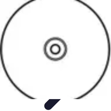
Software Fácil
Selección de Software
Optimización
Integración de Software
Guías y
Tutoriales
Guías Prácticas
Software Fácil