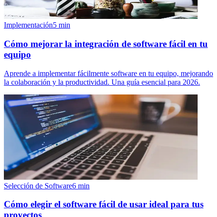
Implementación
5
min
Cómo mejorar la integración de software fácil en tu
equipo
Aprende a implementar fácilmente software en tu equipo, mejorando
la colaboración y la productividad. Una guía esencial para 2026.
Selección de Software
6
min
Cómo elegir el software fácil de usar ideal para tus
proyectos