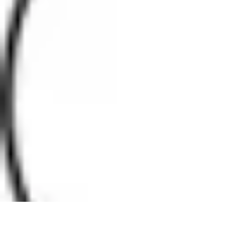
Software Fácil
Selección de Software
Optimización
Integración de Software
Guías y T
Software Fácil