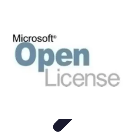
Software Fácil
Selección de Software
Optimización
Integración de Software
Guías y
Tutoriales
Guías Prácticas
Software Fácil