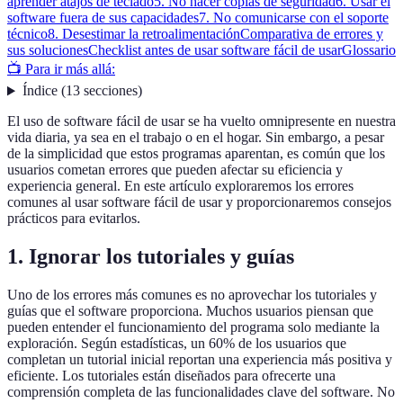
aprender atajos de teclado
5. No hacer copias de seguridad
6. Usar el
software fuera de sus capacidades
7. No comunicarse con el soporte
técnico
8. Desestimar la retroalimentación
Comparativa de errores y
sus soluciones
Checklist antes de usar software fácil de usar
Glossario
📺 Para ir más allá:
Índice
(
13
secciones
)
El uso de software fácil de usar se ha vuelto omnipresente en nuestra
vida diaria, ya sea en el trabajo o en el hogar. Sin embargo, a pesar
de la simplicidad que estos programas aparentan, es común que los
usuarios cometan errores que pueden afectar su eficiencia y
experiencia general. En este artículo exploraremos los errores
comunes al usar software fácil de usar y proporcionaremos consejos
prácticos para evitarlos.
1. Ignorar los tutoriales y guías
Uno de los errores más comunes es no aprovechar los tutoriales y
guías que el software proporciona. Muchos usuarios piensan que
pueden entender el funcionamiento del programa solo mediante la
exploración. Según estadísticas, un 60% de los usuarios que
completan un tutorial inicial reportan una experiencia más positiva y
eficiente. Los tutoriales están diseñados para ofrecerte una
comprensión completa de las funcionalidades clave del software. No