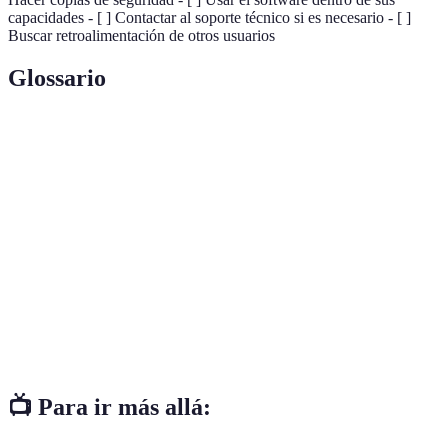
capacidades - [ ] Contactar al soporte técnico si es necesario - [ ]
Buscar retroalimentación de otros usuarios
Glossario
Terme
Définition
Conjunto de programas que permiten operar
Software
computadoras y dispositivos.
Modificaciones que mejoran o corrigen un
Actualizaciones
programa.
Atajos de
Combinaciones de teclas que permiten realizar
teclado
acciones más rápidamente.
📺 Para ir más allá: