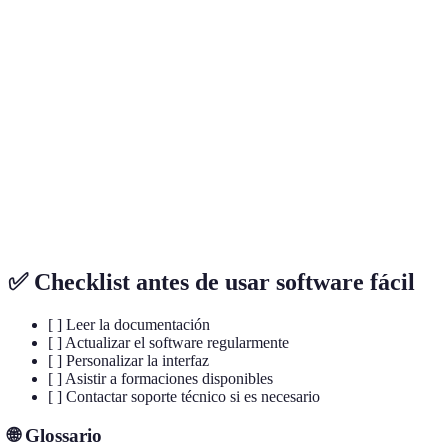
Uso
Leer la documentación
Ignorar la
67
ineficiente del
adecuada antes de
documentación
us
software
comenzar
Sobreutilizar
Máxima
Probar funciones
45
funciones
limitación de
avanzadas
us
básicas
rendimiento
No
Dificultades
Ajustar la interfaz según
72
personalizar la
en la
preferencias personales
us
interfaz
navegación
✅ Checklist antes de usar software fácil
[ ] Leer la documentación
[ ] Actualizar el software regularmente
[ ] Personalizar la interfaz
[ ] Asistir a formaciones disponibles
[ ] Contactar soporte técnico si es necesario
🌐 Glossario