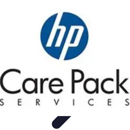
Software Fácil
Selección de Software
Optimización
Integración de Software
Guías y
Tutoriales
Guías Prácticas
Software Fácil