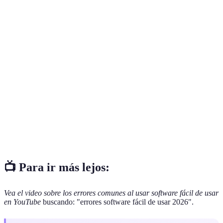
Terme
Définition
Un conjunto de instrucciones que le dicen a una
Software
computadora cómo realizar tareas específicas.
El medio a través del cual el usuario interactúa
Interfaz
con el software.
Proceso de instalar la última versión de un
Actualización
software para mejorar su funcionalidad y
seguridad.
📺 Para ir más lejos:
Vea el video sobre los errores comunes al usar software fácil de usar
en YouTube
buscando: "errores software fácil de usar 2026".