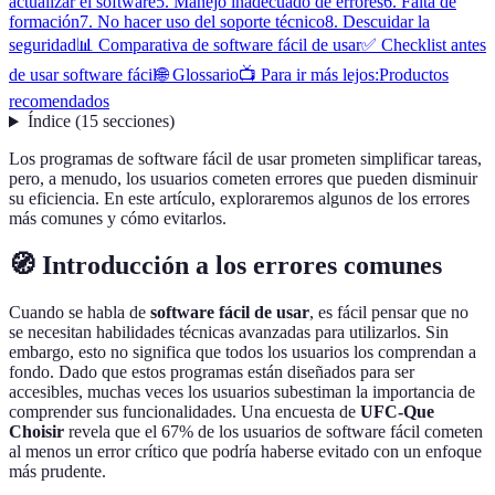
actualizar el software
5. Manejo inadecuado de errores
6. Falta de
formación
7. No hacer uso del soporte técnico
8. Descuidar la
seguridad
📊 Comparativa de software fácil de usar
✅ Checklist antes
de usar software fácil
🌐 Glossario
📺 Para ir más lejos:
Productos
recomendados
Índice
(
15
secciones
)
Los programas de software fácil de usar prometen simplificar tareas,
pero, a menudo, los usuarios cometen errores que pueden disminuir
su eficiencia. En este artículo, exploraremos algunos de los errores
más comunes y cómo evitarlos.
🧭 Introducción a los errores comunes
Cuando se habla de
software fácil de usar
, es fácil pensar que no
se necesitan habilidades técnicas avanzadas para utilizarlos. Sin
embargo, esto no significa que todos los usuarios los comprendan a
fondo. Dado que estos programas están diseñados para ser
accesibles, muchas veces los usuarios subestiman la importancia de
comprender sus funcionalidades. Una encuesta de
UFC-Que
Choisir
revela que el 67% de los usuarios de software fácil cometen
al menos un error crítico que podría haberse evitado con un enfoque
más prudente.