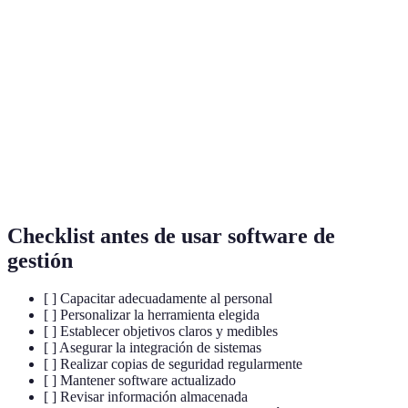
Software de
Herramienta digital que ayuda a planificar,
Gestión
organizar y supervisar procesos empresariales.
Proceso de ajustar un software a las necesidades
Personalización
específicas de una empresa.
Capacidad de un software para trabajar en
Integración
conjunto con otras aplicaciones y sistemas.
Checklist antes de usar software de
gestión
[ ] Capacitar adecuadamente al personal
[ ] Personalizar la herramienta elegida
[ ] Establecer objetivos claros y medibles
[ ] Asegurar la integración de sistemas
[ ] Realizar copias de seguridad regularmente
[ ] Mantener software actualizado
[ ] Revisar información almacenada