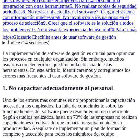
del software
3. No establecer objetivos claros
4. Descuidar la
integración con otras herramientas
5. No realizar copias de seguridad
periódicas
6. No revisar ni actualizar el software
7. Cargar el sistema
con información innecesaria
8. No involucrar a los usuarios en el
proceso de selección
9. Creer que el software es la solución a todos
los problemas
10. No revisar la experiencia del usuario
📺 Para ir más
lejos:
Glossario
Checklist antes de usar software de gestión
Índice
(
14
secciones
)
La implementación de software de gestión es crucial para optimizar
los procesos en cualquier organización. Sin embargo, muchos
usuarios cometen errores que limitan la eficacia de estas
herramientas. En este artículo, identificaremos y corregiremos los
errores más frecuentes al usar software de gestión.
1. No capacitar adecuadamente al personal
Uno de los errores más comunes es no proporcionar la capacitación
necesaria a los empleados. La falta de conocimiento sobre las
funcionalidades del software puede resultar en un uso ineficiente.
Según estudios realizados, hasta un 70% de las empresas no realizan
capacitaciones efectivas, lo que impacta negativamente en su
productividad. Asegúrate de implementar un plan de formación
completo y accesible para todos los miembros del equipo.