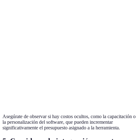
Gestión de
Suscripción
Opción A
10€
proyectos y
mensual
CRM
Software de
Licencia
Opción B
15€
diseño
única
colaborativo
Suscripción
Herramienta de
Opción C
20€
anual
comunicación
Software de
Opción
12€
Freemium
gestión de
D
tareas
Asegúrate de observar si hay costos ocultos, como la capacitación o
la personalización del software, que pueden incrementar
significativamente el presupuesto asignado a la herramienta.