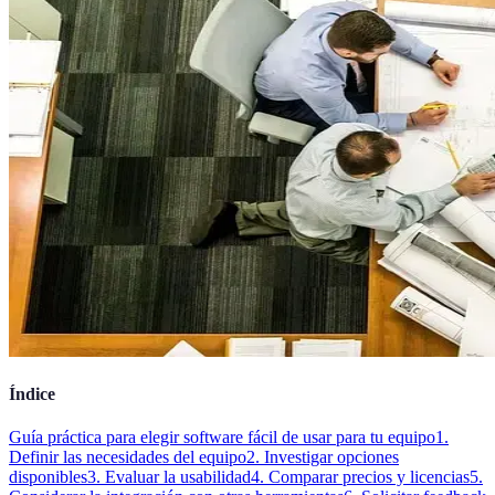
Índice
Guía práctica para elegir software fácil de usar para tu equipo
1.
Definir las necesidades del equipo
2. Investigar opciones
disponibles
3. Evaluar la usabilidad
4. Comparar precios y licencias
5.