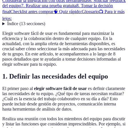
Considerar la integración con otras herramientas
6. Solicitar feedback
del equipo
7. Realizar una prueba gratuita
8. Tomar la decisión
final
Checklist antes comprar
🧠 Quiz rápido:
Glossario
📺 Para ir más
lejos:
Índice
(
13
secciones
)
Elegir software fácil de usar es fundamental para maximizar la
eficiencia y la colaboración dentro de cualquier equipo. En la
actualidad, con la amplia oferta de herramientas disponibles, es
crucial saber cómo seleccionar la más adecuada para las necesidades
de tu grupo. En este artículo, te acompañaremos a lo largo de 8
pasos detallados que te ayudarán a tomar decisiones informadas al
elegir software para tu equipo.
1. Definir las necesidades del equipo
El primer paso al
elegir software fácil de usar
es definir claramente
las necesidades de tu equipo. ¿Qué tipo de tareas necesitan realizar?
¿Cuál es la esencia del trabajo colaborativo en su día a día? Esto
puede incluir desde gestión de proyectos, comunicación interna
hasta herramientas de análisis de datos.
Realiza una reunión con todos los miembros del equipo para discutir
y listar las funciones que consideran imprescindibles. Por ejemplo, si