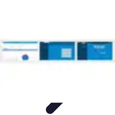
Software Fácil
Selección de Software
Optimización
Integración de Software
Guías y
Tutoriales
Guías Prácticas
Software Fácil