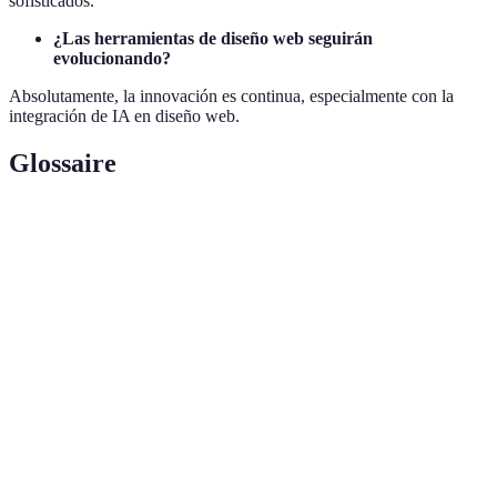
sofisticados.
¿Las herramientas de diseño web seguirán
evolucionando?
Absolutamente, la innovación es continua, especialmente con la
integración de IA en diseño web.
Glossaire
Terme
Définition
Creación de maquetas interactivas para testear la
Prototipado
funcionalidad de un diseño.
Siglas de "Content Management System",
CMS
plataforma para gestionar contenido web.
Diseño que se adapta a diferentes dispositivos y
Responsivo
tamaños de pantalla.