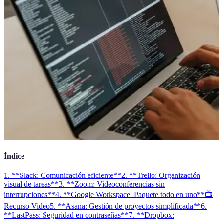
Índice
1. **Slack: Comunicación eficiente**
2. **Trello: Organización
visual de tareas**
3. **Zoom: Videoconferencias sin
interrupciones**
4. **Google Workspace: Paquete todo en uno**
📺
Recurso Video
5. **Asana: Gestión de proyectos simplificada**
6.
**LastPass: Seguridad en contraseñas**
7. **Dropbox: