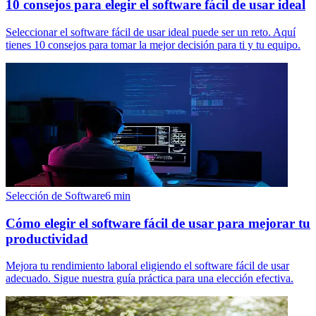
10 consejos para elegir el software fácil de usar ideal
Seleccionar el software fácil de usar ideal puede ser un reto. Aquí
tienes 10 consejos para tomar la mejor decisión para ti y tu equipo.
Selección de Software
6
min
Cómo elegir el software fácil de usar para mejorar tu
productividad
Mejora tu rendimiento laboral eligiendo el software fácil de usar
adecuado. Sigue nuestra guía práctica para una elección efectiva.