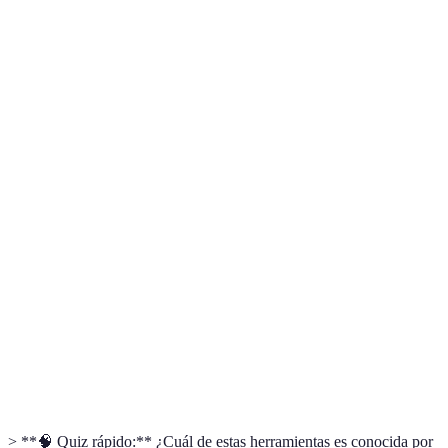
Herramienta
Ventajas
Desventajas
Precio
Costo para
Comunicación
Slack
equipos
Desde $6.67/m
eficiente
grandes
Funcionalidad
Fácil de usar
limitada en
Trello
Gratuito/Prem
y visual
versión
gratuita
Tiempo
Video de alta
limitado en
Zoom
Gratuito/Pago
calidad
versión
gratuita
Gestión de
Curva de
Asana
Gratuito/$10.9
proyectos
aprendizaje
> **🧠 Quiz rápido:** ¿Cuál de estas herramientas es conocida por