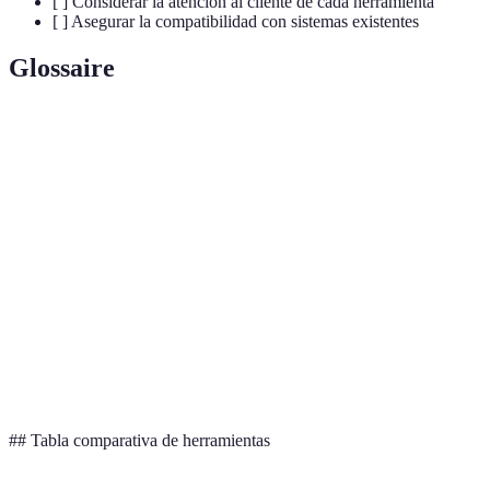
[ ] Considerar la atención al cliente de cada herramienta
[ ] Asegurar la compatibilidad con sistemas existentes
Glossaire
Terme
Définition
Trabajo realizado a distancia, generalmente
Teletrabajo
desde casa, utilizando tecnologías de la
información.
Medida de la eficiencia de producción de una
Productividad
persona o sistema.
Capacidad del software de trabajar en conjunto
Integración
con otras aplicaciones.
## Tabla comparativa de herramientas