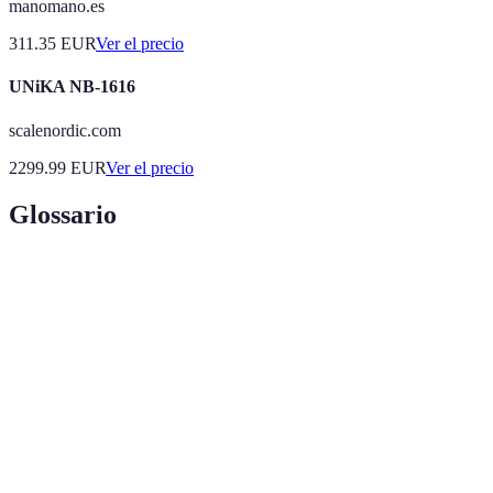
manomano.es
311.35
EUR
Ver el precio
UNiKA NB-1616
scalenordic.com
2299.99
EUR
Ver el precio
Glossario
Terme
Définition
Grado en que un software es fácil y satisfactorio
Usabilidad
de usar.
Colaboración
Interacción y trabajo conjunto a través de
digital
herramientas digitales.
Retroalimentación sobre el uso de herramientas
Feedback