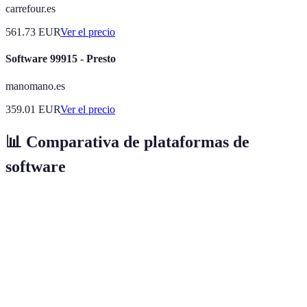
carrefour.es
561.73
EUR
Ver el precio
Software 99915 - Presto
manomano.es
359.01
EUR
Ver el precio
📊 Comparativa de plataformas de
software
Críticas
Opción A
Opción B
Opción C
Veredi
Opción
es la m
Usabilidad
Muy Alta
Alta
Media
opción 
simplic