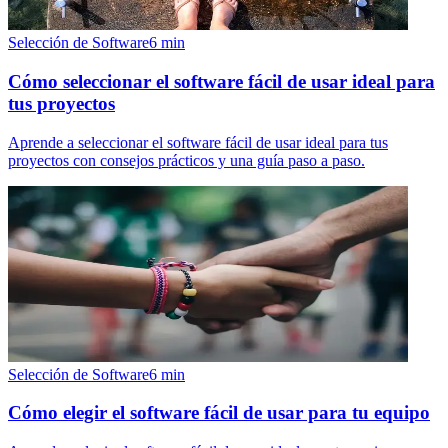
Selección de Software
6
min
Cómo seleccionar el software fácil de usar ideal para
tus proyectos
Aprende a seleccionar el software fácil de usar ideal para tus
proyectos con consejos prácticos y una guía paso a paso.
Selección de Software
6
min
Cómo elegir el software fácil de usar para tu equipo