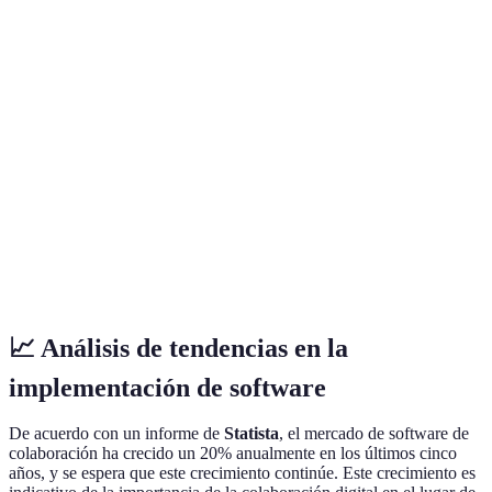
Opción
Costo
Bajo
Medio
Alto
es la m
costosa
Opción
Funcionalidad
Completa
Moderada
Limitada
es la m
comple
Opción
tiene el
Soporte
Excelente
Bueno
Regular
mejor
soporte
📈 Análisis de tendencias en la
implementación de software
De acuerdo con un informe de
Statista
, el mercado de software de
colaboración ha crecido un 20% anualmente en los últimos cinco
años, y se espera que este crecimiento continúe. Este crecimiento es