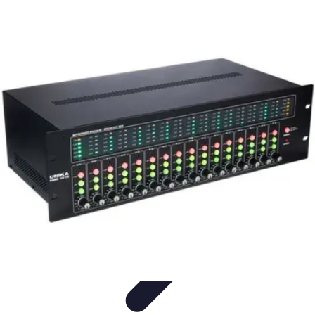
Software Fácil
Selección de Software
Optimización
Integración de Software
Guías y
Tutoriales
Guías Prácticas
Software Fácil