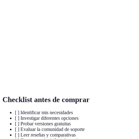
Terme
Définition
Interfaz de
El espacio donde los usuarios interactúan con el
usuario
software, que debe ser amigable y fácil de navegar.
Curva de
El tiempo que le toma a un usuario llegar a un nivel
aprendizaje
de competencia en el uso de un software.
La medida en que un software puede ser utilizado
Usabilidad
por usuarios humanos para lograr objetivos
específicos de manera efectiva.
Checklist antes de comprar
[ ] Identificar mis necesidades
[ ] Investigar diferentes opciones
[ ] Probar versiones gratuitas
[ ] Evaluar la comunidad de soporte
[ ] Leer reseñas y comparativas