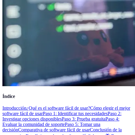
Índice
Introducción
¿Qué es el software fácil de usar?
Cómo elegir el mejor
software fácil de usar
Paso 1: Identificar tus necesidades
Paso 2:
Investigar opciones disponibles
Paso 3: Prueba gratuita
Paso 4:
Evaluar la comunidad de soporte
Paso 5: Tomar una
decisión
Comparativa de software fácil de usar
Conclusión de la