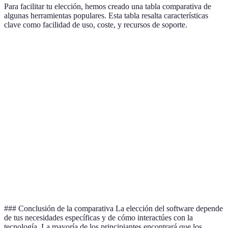
Para facilitar tu elección, hemos creado una tabla comparativa de
algunas herramientas populares. Esta tabla resalta características
clave como facilidad de uso, coste, y recursos de soporte.
Software
Facilidad de Uso (1-5)
Costo
Recursos de
Google
Documentac
5
Gratis
Docs
online
Tutorials y 
Canva
4
Gratis/Pago
online
Trello
5
Gratis/Pago
Comunidad a
Microsoft
Soporte técn
4
Pago
Word
fuerte
### Conclusión de la comparativa La elección del software depende
de tus necesidades específicas y de cómo interactúes con la
tecnología. La mayoría de los principiantes encontrará que los