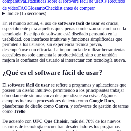
comparativa
Estadísticas sobre el software fácil de usar
📺 Recursos
de vídeo
FAQ
Glossario
Checklist antes de comprar
Índice
(
15
secciones
)
En el mundo actual, el uso de
software fácil de usar
es crucial,
especialmente para aquellos que apenas comienzan su camino en la
tecnología. Este tipo de software está diseñado pensando en la
usabilidad, con interfaces intuitivas y funciones simplificadas que
permiten a los usuarios, sin experiencia técnica previa,
desempeñarse con eficacia. La importancia de utilizar herramientas
accesibles no solo aumenta la productividad, sino que también
mejora la confianza del usuario al interactuar con tecnología nueva.
¿Qué es el software fácil de usar?
El
software fácil de usar
se refiere a programas y aplicaciones que
poseen un diseño intuitivo, permitiendo a los principiantes trabajar
cómodamente sin una curva de aprendizaje excesiva. Algunos
ejemplos incluyen procesadores de texto como
Google Docs
,
plataformas de diseño como
Canva
, y softwares de gestión de tareas
como
Trello
.
De acuerdo con
UFC-Que Choisir
, más del 70% de los nuevos
usuarios de tecnología encuentran desalentadores los programas