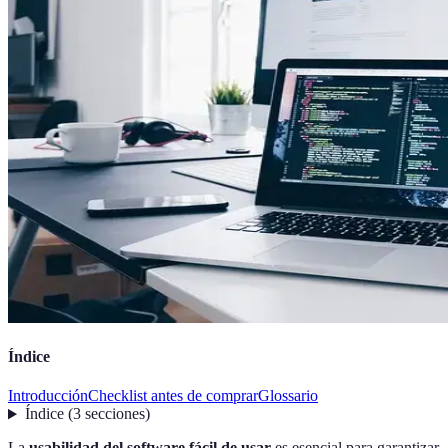
Índice
Introducción
Checklist antes de comprar
Glossario
Índice
(
3
secciones
)
La
usabilidad del software fácil de usar
es esencial para garantizar