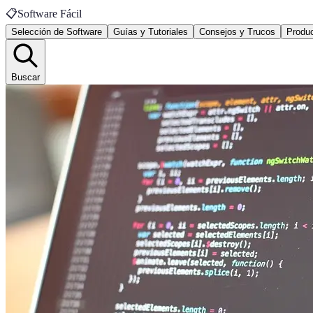
📋
Software Fácil
Selección de Software
Guías y Tutoriales
Consejos y Trucos
Produc
Buscar