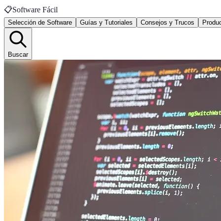
📋
Software Fácil
Selección de Software
Guías y Tutoriales
Consejos y Trucos
Produc
Buscar