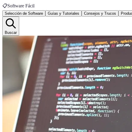
📋
Software Fácil
Selección de Software
Guías y Tutoriales
Consejos y Trucos
Produc
Buscar